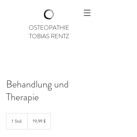
OSTEOPATHIE
TOBIAS RENTZ
Behandlung und
Therapie
19,99
US-
1 Std.
1
19,99 $
Dollar
S
t