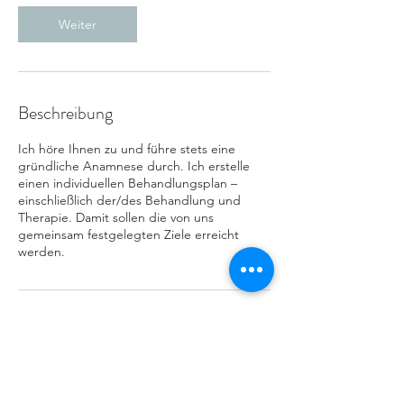
d
Weiter
Beschreibung
Ich höre Ihnen zu und führe stets eine
gründliche Anamnese durch. Ich erstelle
einen individuellen Behandlungsplan –
einschließlich der/des Behandlung und
Therapie. Damit sollen die von uns
gemeinsam festgelegten Ziele erreicht
werden.
Kontaktangaben
01716949588
tobiasrentz22375@gmail.com